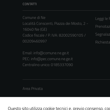
CONTATTI
Comune di Ne
Leggi le
Località Conscenti, Piazza dei Mosto, 2 -
Prenota
16040 Ne (GE)
Segnalazi
Codice fiscale / P. IVA: 82002590105 /
00209460997
Richiest
Email:
info@comune.ne.ge.it
PEC:
info@pec.comune.ne.ge.it
Centralino unico: 0185337090
Area Privata
Questo sito utilizza cookie tecnici e, previo consenso, coo