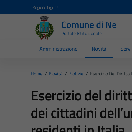
Vai ai contenuti
Vai al footer
Regione Liguria
Comune di Ne
Portale Istituzionale
Amministrazione
Novità
Servi
Home
/
Novità
/
Notizie
/
Esercizio Del Diritto
Esercizio del dirit
dei cittadini dell
residenti in Italia