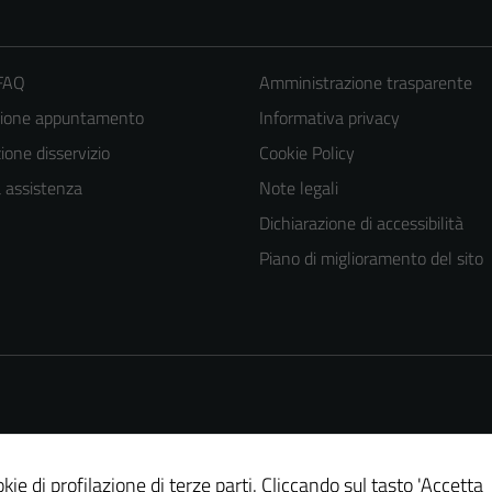
 FAQ
Amministrazione trasparente
zione appuntamento
Informativa privacy
one disservizio
Cookie Policy
a assistenza
Note legali
Dichiarazione di accessibilità
Piano di miglioramento del sito
Tecnici
kie di profilazione di terze parti. Cliccando sul tasto 'Accetta