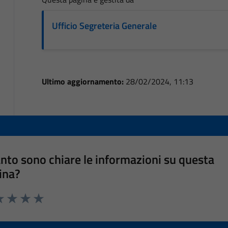
Ufficio Segreteria Generale
Ultimo aggiornamento:
28/02/2024, 11:13
nto sono chiare le informazioni su questa
ina?
a 1 stelle su 5
luta 2 stelle su 5
Valuta 3 stelle su 5
Valuta 4 stelle su 5
Valuta 5 stelle su 5