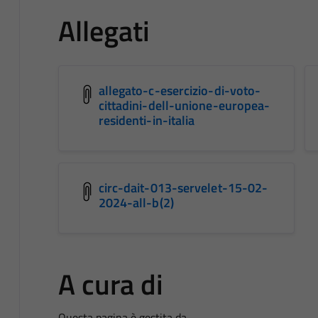
Allegati
allegato-c-esercizio-di-voto-
cittadini-dell-unione-europea-
residenti-in-italia
circ-dait-013-servelet-15-02-
2024-all-b(2)
A cura di
Questa pagina è gestita da