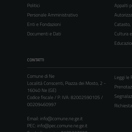
Politici
Appalti p
Personale Amministrativo
Autorizza
Enti e Fondazioni
Catasto,
Documenti e Dati
Cultura 
Educazio
CONTATTI
Comune di Ne
Leggi le
Località Conscenti, Piazza dei Mosto, 2 -
Prenota
16040 Ne (GE)
Segnalazi
Codice fiscale / P. IVA: 82002590105 /
00209460997
Richiest
Email:
info@comune.ne.ge.it
PEC:
info@pec.comune.ne.ge.it