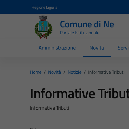
Vai ai contenuti
Vai al footer
Regione Liguria
Comune di Ne
Portale Istituzionale
Amministrazione
Novità
Servi
Home
/
Novità
/
Notizie
/
Informative Tributi
Informative Tribut
Informative Tributi