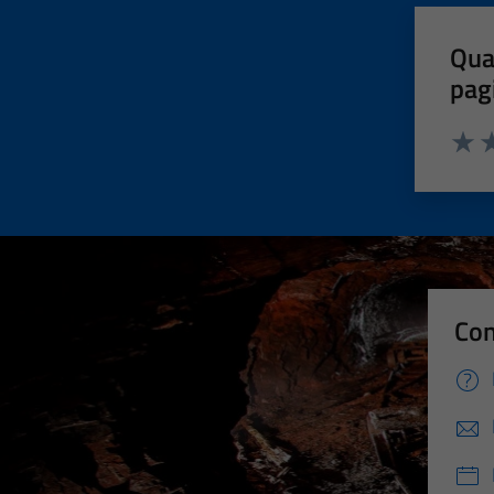
Qua
pag
Valut
Va
Con