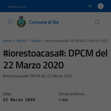
Vai ai contenuti
Vai al footer
ITA
Regione Liguria
Lingua attiva:
Comune di Ne
Home
/
Novità
/
Notizie
/
#iorestoacasa#: DPCM Del 22 Marzo 2020
#iorestoacasa#: DPCM del
22 Marzo 2020
#iorestoacasa#: DPCM del 22 Marzo 2020
Data:
Tempo di lettura:
1 min
22 Marzo 2020