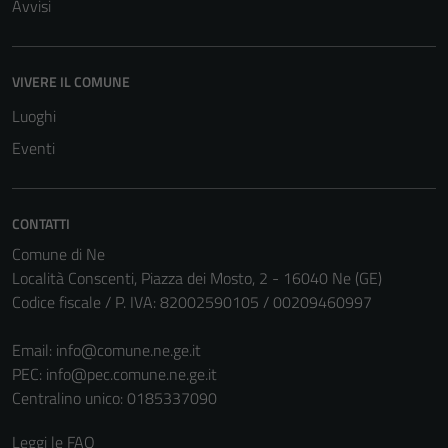
Avvisi
VIVERE IL COMUNE
Luoghi
Eventi
CONTATTI
Comune di Ne
Località Conscenti, Piazza dei Mosto, 2 - 16040 Ne (GE)
Tecnici
Codice fiscale / P. IVA: 82002590105 / 00209460997
Questi cookie
sono necessari
Email:
info@comune.ne.ge.it
per il
PEC:
info@pec.comune.ne.ge.it
funzionamento
Centralino unico: 0185337090
del sito e non
possono
Leggi le FAQ