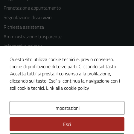
essere
disabilitati.
Prenotazione appuntamento
Questi cookie
Segnalazione disservizio
non raccolgono
Richiesta assistenza
informazioni
personali.
Amministrazione trasparente
Informativa privacy
Cookie Policy
Questo sito utilizza cookie tecnici e, previo consenso,
Note legali
cookie di profilazione di terze parti. Cliccando sul tasto
'Accetta tutti' si presta il consenso alla profilazione,
Dichiarazione di accessibilità
cliccando sul tasto 'Esci' si continua la navigazione con i
Piano di miglioramento del sito
soli cookie tecnici.
Link alla cookie policy
Area Privata
Impostazioni
Esci