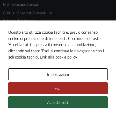
Richiesta assistenza
Amministrazione trasparente
Informativa privacy
Cookie Policy
Questo sito utilizza cookie tecnici e, previo consenso,
Note legali
cookie di profilazione di terze parti. Cliccando sul tasto
'Accetta tutti' si presta il consenso alla profilazione,
Dichiarazione di accessibilità
cliccando sul tasto 'Esci' si continua la navigazione con i
Piano di miglioramento del sito
soli cookie tecnici.
Link alla cookie policy
Area Privata
Impostazioni
Esci
Accetta tutti
Credits: ©
Technical Design s.r.l.