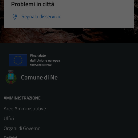
Problemi in città
Segnala disservizio
Tecnici
Comune di Ne
Questi cookie
sono necessari
per il
AMMINISTRAZIONE
funzionamento
Aree Amministrative
del sito e non
Uffici
possono
essere
Organi di Governo
disabilitati.