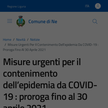
Vai ai contenuti
Vai al footer
ITA
Regione Liguria
Lingua attiva:
Comune di Ne
Home
/
Novità
/
Notizie
/
Misure Urgenti Per Il Contenimento Dell’epidemia Da COVID-19 :
Proroga Fino Al 30 Aprile 2021
Misure urgenti per il
contenimento
dell’epidemia da COVID-
19 : proroga fino al 30
aprile 2021