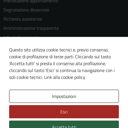
Prenotazione appuntamento
Segnalazione disservizio
Richiesta assistenza
Amministrazione trasparente
Informativa privacy
Cookie Policy
Questo sito utilizza cookie tecnici e, previo consenso,
Note legali
cookie di profilazione di terze parti. Cliccando sul tasto
'Accetta tutti' si presta il consenso alla profilazione,
Dichiarazione di accessibilità
cliccando sul tasto 'Esci' si continua la navigazione con i
Piano di miglioramento del sito
soli cookie tecnici.
Link alla cookie policy
Area Privata
Impostazioni
Esci
Accetta tutti
Credits: ©
Technical Design s.r.l.