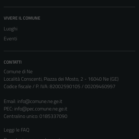
Tecnici
VIVERE IL COMUNE
Questi cookie
Luoghi
sono necessari
per il
Eventi
funzionamento
del sito e non
possono
CONTATTI
essere
Comune di Ne
disabilitati.
Località Conscenti, Piazza dei Mosto, 2 - 16040 Ne (GE)
Questi cookie
Codice fiscale / P. IVA: 82002590105 / 00209460997
non raccolgono
informazioni
Email:
info@comune.ne.ge.it
personali.
PEC:
info@pec.comune.ne.ge.it
Centralino unico: 0185337090
Leggi le FAQ