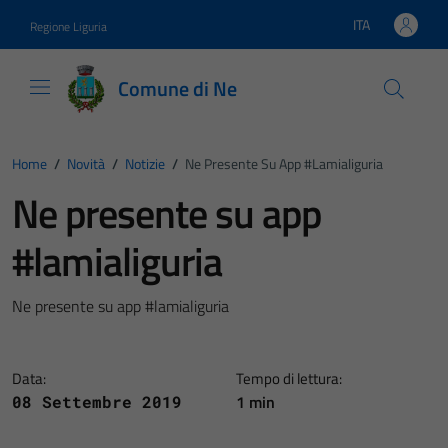
Vai ai contenuti
Vai al footer
ITA
Regione Liguria
Lingua attiva:
Comune di Ne
Home
/
Novità
/
Notizie
/
Ne Presente Su App #lamialiguria
Ne presente su app
#lamialiguria
Ne presente su app #lamialiguria
Data:
Tempo di lettura:
1 min
08 Settembre 2019