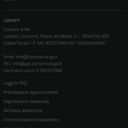
CONTATTI
Comune di Ne
Località Conscenti, Piazza dei Mosto, 2 - 16040 Ne (GE)
Codice fiscale / P. IVA: 82002590105 / 00209460997
Email:
info@comune.ne.ge.it
Tecnici
PEC:
info@pec.comune.ne.ge.it
Questi cookie
Centralino unico: 0185337090
sono necessari
per il
Leggi le FAQ
funzionamento
Prenotazione appuntamento
del sito e non
possono
Segnalazione disservizio
essere
Richiesta assistenza
disabilitati.
Amministrazione trasparente
Questi cookie
non raccolgono