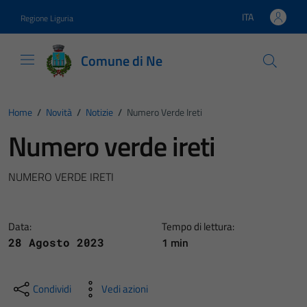
Vai ai contenuti
Vai al footer
ITA
Regione Liguria
Lingua attiva:
Comune di Ne
Home
/
Novità
/
Notizie
/
Numero Verde Ireti
Numero verde ireti
NUMERO VERDE IRETI
Data:
Tempo di lettura:
1 min
28 Agosto 2023
Condividi
Vedi azioni