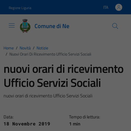
Vai ai contenuti
Vai al footer
ITA
Regione Liguria
Lingua attiva:
Comune di Ne
Home
/
Novità
/
Notizie
/
Nuovi Orari Di Ricevimento Ufficio Servizi Sociali
nuovi orari di ricevimento
Ufficio Servizi Sociali
nuovi orari di ricevimento Ufficio Servizi Sociali
Data:
Tempo di lettura:
1 min
18 Novembre 2019