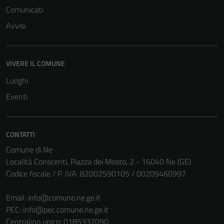
Comunicati
Avvisi
VIVERE IL COMUNE
Luoghi
Eventi
CONTATTI
Comune di Ne
Tecnici
Località Conscenti, Piazza dei Mosto, 2 - 16040 Ne (GE)
Questi cookie
Codice fiscale / P. IVA: 82002590105 / 00209460997
sono necessari
per il
Email:
info@comune.ne.ge.it
funzionamento
PEC:
info@pec.comune.ne.ge.it
del sito e non
Centralino unico: 0185337090
possono