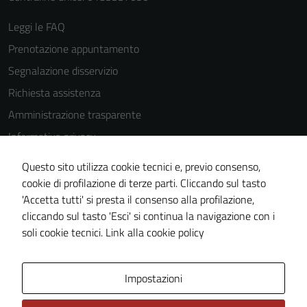
essere
Leggi le FAQ
disabilitati.
Prenotazione appuntamento
Questi cookie
non raccolgono
Segnalazione disservizio
informazioni
Richiesta assistenza
personali.
Amministrazione trasparente
Informativa privacy
Cookie Policy
Questo sito utilizza cookie tecnici e, previo consenso,
Note legali
cookie di profilazione di terze parti. Cliccando sul tasto
'Accetta tutti' si presta il consenso alla profilazione,
Dichiarazione di accessibilità
cliccando sul tasto 'Esci' si continua la navigazione con i
Piano di miglioramento del sito
soli cookie tecnici.
Link alla cookie policy
Area Privata
Impostazioni