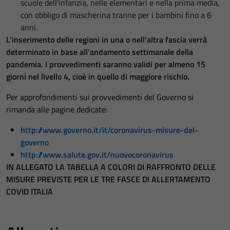
scuole dell’infanzia, nelle elementari e nella prima media,
con obbligo di mascherina tranne per i bambini fino a 6
anni.
L’inserimento delle regioni in una o nell’altra fascia verrà
determinato in base all’andamento settimanale della
pandemia. I provvedimenti saranno validi per almeno 15
giorni nel livello 4, cioè in quello di maggiore rischio.
Per approfondimenti sui provvedimenti del Governo si
rimanda alle pagine dedicate:
Tecnici
http://www.governo.it/it/coronavirus-misure-del-
Questi cookie
governo
sono necessari
http://www.salute.gov.it/nuovocoronavirus
per il
IN ALLEGATO LA TABELLA A COLORI DI RAFFRONTO DELLE
funzionamento
MISURE PREVISTE PER LE TRE FASCE DI ALLERTAMENTO
del sito e non
COVID ITALIA
possono
essere
disabilitati.