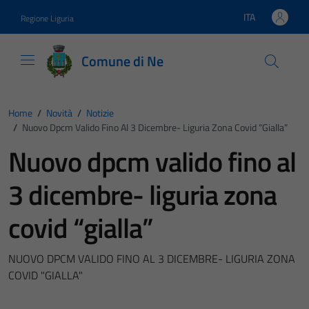
Vai ai contenuti
Vai al footer
ITA
Regione Liguria
Lingua attiva:
Comune di Ne
Home
/
Novità
/
Notizie
/
Nuovo Dpcm Valido Fino Al 3 Dicembre- Liguria Zona Covid “gialla”
Nuovo dpcm valido fino al
3 dicembre- liguria zona
covid “gialla”
NUOVO DPCM VALIDO FINO AL 3 DICEMBRE- LIGURIA ZONA
COVID "GIALLA"