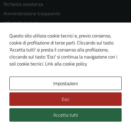
Richiesta assistenza
Amministrazione trasparente
Informativa privacy
Cookie Policy
Questo sito utilizza cookie tecnici e, previo consenso,
Note legali
cookie di profilazione di terze parti. Cliccando sul tasto
'Accetta tutti' si presta il consenso alla profilazione,
Dichiarazione di accessibilità
cliccando sul tasto 'Esci' si continua la navigazione con i
Piano di miglioramento del sito
soli cookie tecnici.
Link alla cookie policy
Area Privata
Impostazioni
Esci
Accetta tutti
Credits: ©
Technical Design s.r.l.