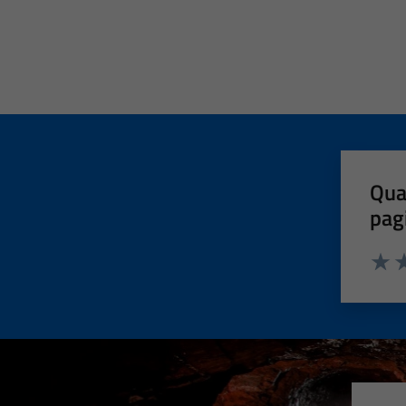
Qua
pag
Valut
Va