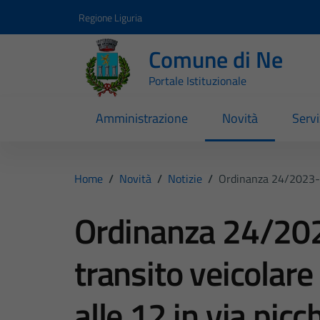
Vai ai contenuti
Vai al footer
Regione Liguria
Comune di Ne
Portale Istituzionale
Amministrazione
Novità
Servi
Home
/
Novità
/
Notizie
/
Ordinanza 24/2023- C
Ordinanza 24/202
transito veicolare
alle 12 in via picc