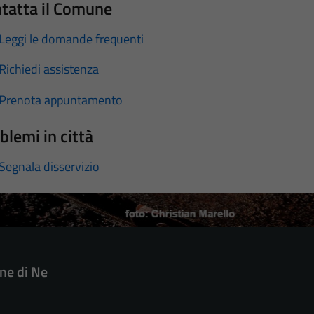
tatta il Comune
Leggi le domande frequenti
Richiedi assistenza
Prenota appuntamento
blemi in città
Segnala disservizio
e di Ne