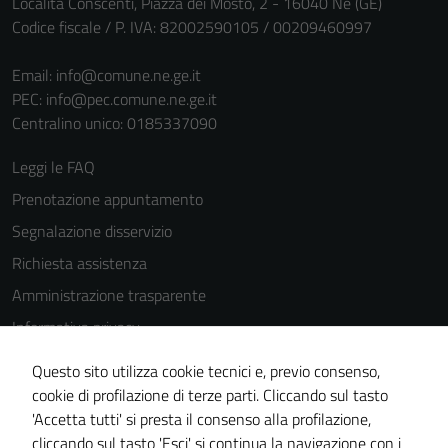
Località Conscenti, Piazza dei Mosto, 2 - 16040 Ne (GE)
Codice fiscale / P. IVA: 82002590105 / 00209460997
Email:
info@comune.ne.ge.it
PEC:
info@pec.comune.ne.ge.it
Centralino unico: 0185337090
Leggi le FAQ
Prenotazione appuntamento
Segnalazione disservizio
Richiesta assistenza
Amministrazione trasparente
Informativa privacy
Cookie Policy
Questo sito utilizza cookie tecnici e, previo consenso,
Note legali
cookie di profilazione di terze parti. Cliccando sul tasto
'Accetta tutti' si presta il consenso alla profilazione,
Dichiarazione di accessibilità
cliccando sul tasto 'Esci' si continua la navigazione con i