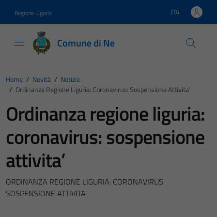
Vai ai contenuti
Vai al footer
ITA
Regione Liguria
Lingua attiva:
Comune di Ne
Home
/
Novità
/
Notizie
/
Ordinanza Regione Liguria: Coronavirus: Sospensione Attivita’
Ordinanza regione liguria:
coronavirus: sospensione
attivita’
ORDINANZA REGIONE LIGURIA: CORONAVIRUS:
SOSPENSIONE ATTIVITA'