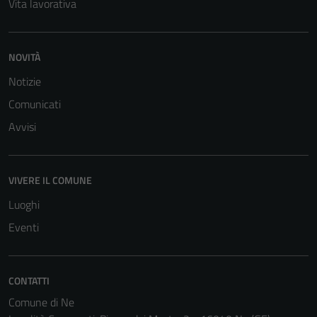
Vita lavorativa
funzionamento
del sito e non
possono
NOVITÀ
essere
disabilitati.
Notizie
Questi cookie
Comunicati
non raccolgono
Avvisi
informazioni
personali.
VIVERE IL COMUNE
Luoghi
Eventi
CONTATTI
Comune di Ne