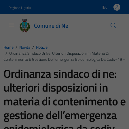
Vai ai contenuti
Vai al footer
ITA
Regione Liguria
Lingua attiva:
Comune di Ne
Home
/
Novità
/
Notizie
/
Ordinanza Sindaco Di Ne: Ulteriori Disposizioni In Materia Di
Contenimento E Gestione Dell’emergenza Epidemiologica Da Codiv-19 –
Ordinanza sindaco di ne:
ulteriori disposizioni in
materia di contenimento e
gestione dell’emergenza
epidemiologica da codiv-