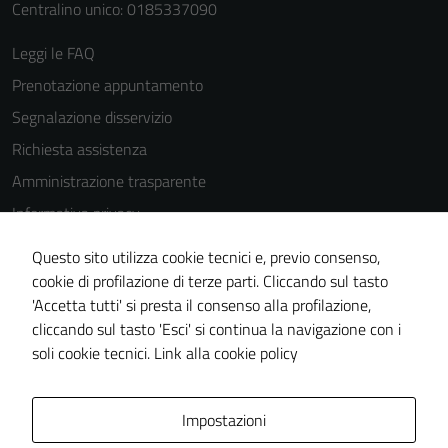
Centralino unico: 0185337090
Leggi le FAQ
Prenotazione appuntamento
Segnalazione disservizio
Richiesta assistenza
Amministrazione trasparente
Informativa privacy
Cookie Policy
Questo sito utilizza cookie tecnici e, previo consenso,
Note legali
cookie di profilazione di terze parti. Cliccando sul tasto
'Accetta tutti' si presta il consenso alla profilazione,
Dichiarazione di accessibilità
cliccando sul tasto 'Esci' si continua la navigazione con i
Piano di miglioramento del sito
soli cookie tecnici.
Link alla cookie policy
Area Privata
Impostazioni