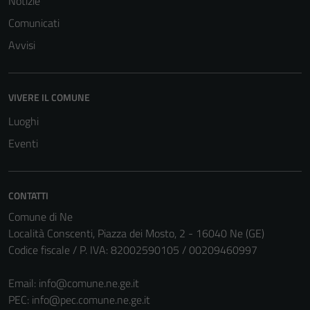
Notizie
possono
essere
Comunicati
disabilitati.
Avvisi
Questi cookie
non raccolgono
informazioni
VIVERE IL COMUNE
personali.
Luoghi
Eventi
CONTATTI
Comune di Ne
Località Conscenti, Piazza dei Mosto, 2 - 16040 Ne (GE)
Codice fiscale / P. IVA: 82002590105 / 00209460997
Email:
info@comune.ne.ge.it
PEC:
info@pec.comune.ne.ge.it