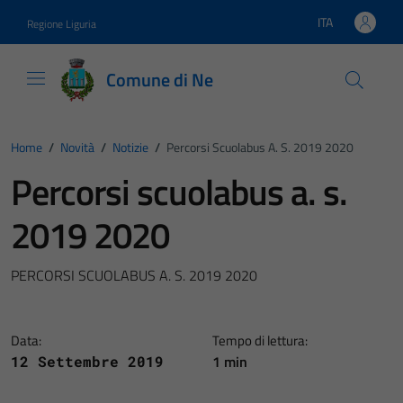
Vai ai contenuti
Vai al footer
ITA
Regione Liguria
Lingua attiva:
Comune di Ne
Home
/
Novità
/
Notizie
/
Percorsi Scuolabus A. S. 2019 2020
Percorsi scuolabus a. s.
2019 2020
PERCORSI SCUOLABUS A. S. 2019 2020
Data:
Tempo di lettura:
1 min
12 Settembre 2019