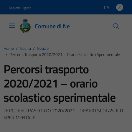
Vai ai contenuti
Vai al footer
ITA
Regione Liguria
Lingua attiva:
Comune di Ne
Home
/
Novità
/
Notizie
/
Percorsi Trasporto 2020/2021 – Orario Scolastico Sperimentale
Percorsi trasporto
2020/2021 – orario
scolastico sperimentale
PERCORSI TRASPORTO 2020/2021 - ORARIO SCOLASTICO
SPERIMENTALE