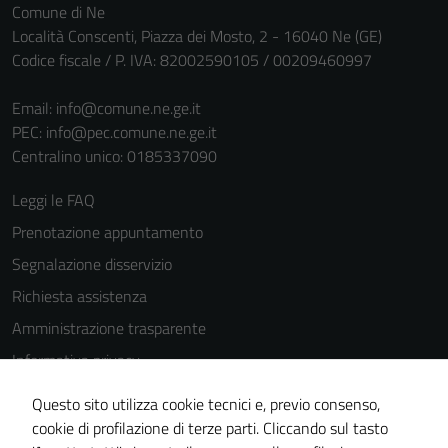
per il
Comune di Ne
funzionamento
Località Conscenti, Piazza dei Mosto, 2 - 16040 Ne (GE)
del sito e non
Codice fiscale / P. IVA: 82002590105 / 00209460997
possono
essere
Email:
info@comune.ne.ge.it
disabilitati.
PEC:
info@pec.comune.ne.ge.it
Questi cookie
Centralino unico: 0185337090
non raccolgono
Leggi le FAQ
informazioni
personali.
Prenotazione appuntamento
Segnalazione disservizio
Richiesta assistenza
Amministrazione trasparente
Informativa privacy
Cookie Policy
Questo sito utilizza cookie tecnici e, previo consenso,
Note legali
cookie di profilazione di terze parti. Cliccando sul tasto