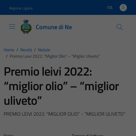
Vai ai contenuti
Vai al footer
ITA
Regione Liguria
Lingua attiva:
Comune di Ne
Home
/
Novità
/
Notizie
/
Premio Leivi 2022: “miglior Olio” – “miglior Uliveto”
Premio leivi 2022:
“miglior olio” – “miglior
uliveto”
PREMIO LEIVI 2022: "MIGLIOR OLIO" - "MIGLIOR ULIVETO"
Data:
Tempo di lettura: