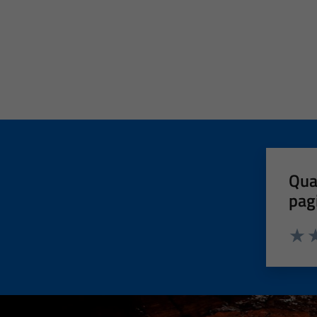
Qua
pag
Valut
Va