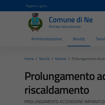
Vai ai contenuti
Vai al footer
Regione Liguria
Comune di Ne
Portale Istituzionale
Amministrazione
Novità
Servi
Home
/
Novità
/
Notizie
/
Prolungamento Accen
Prolungamento ac
riscaldamento
PROLUNGAMENTO ACCENSIONE IMPIANTI D