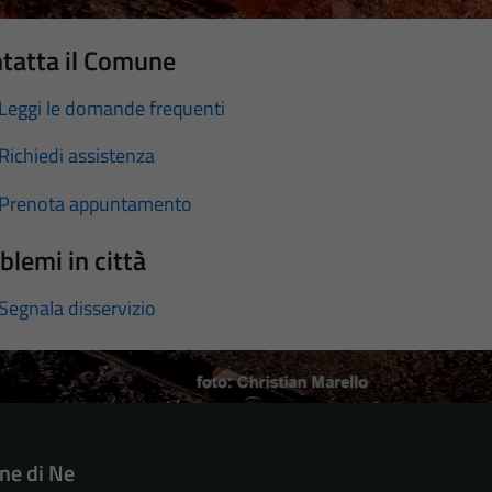
tatta il Comune
Leggi le domande frequenti
Richiedi assistenza
Prenota appuntamento
blemi in città
Segnala disservizio
e di Ne