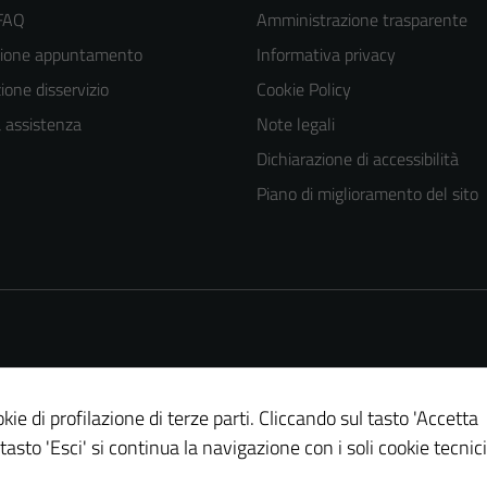
 FAQ
Amministrazione trasparente
zione appuntamento
Informativa privacy
one disservizio
Cookie Policy
a assistenza
Note legali
Dichiarazione di accessibilità
Piano di miglioramento del sito
Tecnici
Questi cookie
sono necessari
per il
funzionamento
del sito e non
possono
essere
kie di profilazione di terze parti. Cliccando sul tasto 'Accetta
disabilitati.
 tasto 'Esci' si continua la navigazione con i soli cookie tecnici
Questi cookie