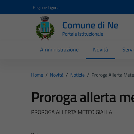
Vai ai contenuti
Vai al footer
Regione Liguria
Comune di Ne
Portale Istituzionale
Amministrazione
Novità
Servi
Home
/
Novità
/
Notizie
/
Proroga Allerta Mete
Proroga allerta me
PROROGA ALLERTA METEO GIALLA