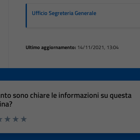
Ufficio Segreteria Generale
Ultimo aggiornamento:
14/11/2021, 13:04
nto sono chiare le informazioni su questa
ina?
a 1 stelle su 5
luta 2 stelle su 5
Valuta 3 stelle su 5
Valuta 4 stelle su 5
Valuta 5 stelle su 5