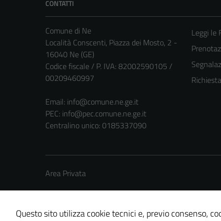
CONTATTI
Comune di Ne
Leggi le
Località Conscenti, Piazza dei Mosto, 2 -
Prenota
16040 Ne (GE)
Segnalazi
Codice fiscale / P. IVA: 82002590105 /
00209460997
Richiest
Email:
info@comune.ne.ge.it
PEC:
info@pec.comune.ne.ge.it
Centralino unico: 0185337090
Area Privata
Questo sito utilizza cookie tecnici e, previo consenso, coo