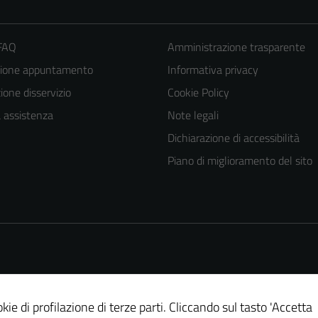
 FAQ
Amministrazione trasparente
zione appuntamento
Informativa privacy
one disservizio
Cookie Policy
a assistenza
Note legali
Dichiarazione di accessibilità
Piano di miglioramento del sito
kie di profilazione di terze parti. Cliccando sul tasto 'Accetta