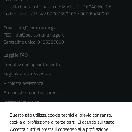
Località Conscenti, Piazza dei Mosto, 2 - 16040 Ne (GE)
Codice fiscale / P. IVA: 82002590105 / 00209460997
Email:
info@comune.ne.ge.it
PEC:
info@pec.comune.ne.ge.it
Centralino unico: 0185337090
Tecnici
Questi cookie
Leggi le FAQ
sono necessari
Prenotazione appuntamento
per il
funzionamento
Segnalazione disservizio
del sito e non
Richiesta assistenza
possono
Amministrazione trasparente
essere
disabilitati.
Informativa privacy
Questi cookie
Cookie Policy
Questo sito utilizza cookie tecnici e, previo consenso,
non raccolgono
Note legali
cookie di profilazione di terze parti. Cliccando sul tasto
informazioni
'Accetta tutti' si presta il consenso alla profilazione,
personali.
Dichiarazione di accessibilità