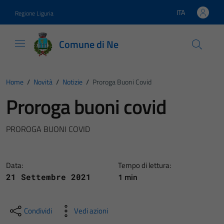
Vai ai contenuti
Vai al footer
ITA
Regione Liguria
Lingua attiva:
Comune di Ne
Home
/
Novità
/
Notizie
/
Proroga Buoni Covid
Proroga buoni covid
PROROGA BUONI COVID
Data:
Tempo di lettura:
1 min
21 Settembre 2021
Condividi
Vedi azioni