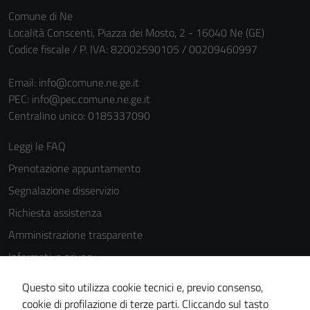
per il
Comune di Ne
funzionamento
Località Conscenti, Piazza dei Mosto, 2 - 16040 Ne (GE)
del sito e non
Codice fiscale / P. IVA: 82002590105 / 00209460997
possono
essere
Email:
info@comune.ne.ge.it
disabilitati.
PEC:
info@pec.comune.ne.ge.it
Questi cookie
Centralino unico: 0185337090
non raccolgono
informazioni
Leggi le FAQ
personali.
Prenotazione appuntamento
Segnalazione disservizio
Richiesta assistenza
Amministrazione trasparente
Informativa privacy
Cookie Policy
Questo sito utilizza cookie tecnici e, previo consenso,
Note legali
cookie di profilazione di terze parti. Cliccando sul tasto