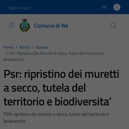
Vai ai contenuti
Vai al footer
ITA
Regione Liguria
Lingua attiva:
Comune di Ne
Home
/
Novità
/
Notizie
/
Psr: Ripristino Dei Muretti A Secco, Tutela Del Territorio E
Biodiversita’
Psr: ripristino dei muretti
a secco, tutela del
territorio e biodiversita’
PSR: ripristino dei muretti a secco, tutela del territorio e
biodiversita'