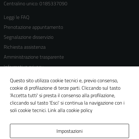
possono
Centralino unico: 0185337090
essere
Leggi le FAQ
disabilitati.
Questi cookie
Prenotazione appuntamento
non raccolgono
Segnalazione disservizio
informazioni
Richiesta assistenza
personali.
Amministrazione trasparente
Informativa privacy
Cookie Policy
Questo sito utilizza cookie tecnici e, previo consenso,
Note legali
cookie di profilazione di terze parti. Cliccando sul tasto
'Accetta tutti' si presta il consenso alla profilazione,
Dichiarazione di accessibilità
cliccando sul tasto 'Esci' si continua la navigazione con i
Piano di miglioramento del sito
soli cookie tecnici.
Link alla cookie policy
Area Privata
Impostazioni