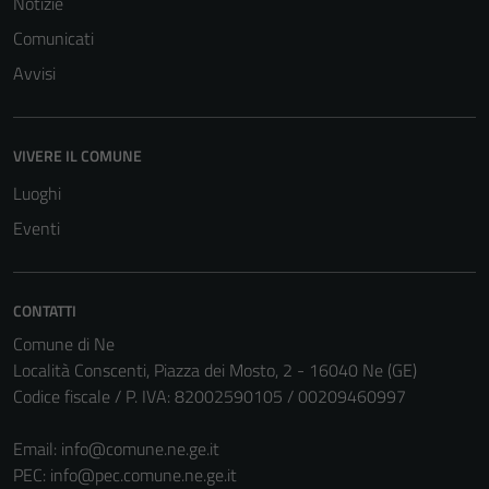
Notizie
Comunicati
Avvisi
VIVERE IL COMUNE
Luoghi
Eventi
CONTATTI
Tecnici
Comune di Ne
Questi cookie
Località Conscenti, Piazza dei Mosto, 2 - 16040 Ne (GE)
sono necessari
Codice fiscale / P. IVA: 82002590105 / 00209460997
per il
funzionamento
Email:
info@comune.ne.ge.it
del sito e non
PEC:
info@pec.comune.ne.ge.it