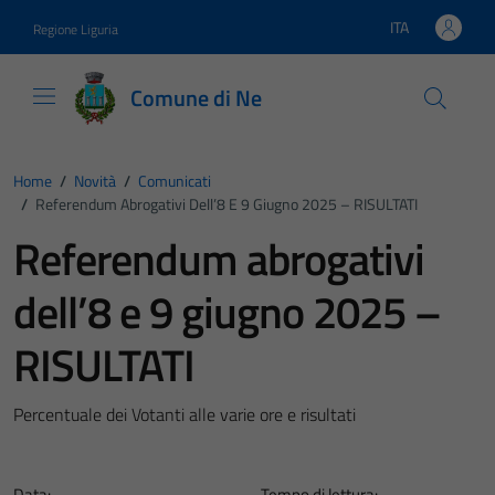
Vai ai contenuti
Vai al footer
ITA
Regione Liguria
Lingua attiva:
Comune di Ne
Home
/
Novità
/
Comunicati
/
Referendum Abrogativi Dell’8 E 9 Giugno 2025 – RISULTATI
Referendum abrogativi
dell’8 e 9 giugno 2025 –
RISULTATI
Percentuale dei Votanti alle varie ore e risultati
Data:
Tempo di lettura: