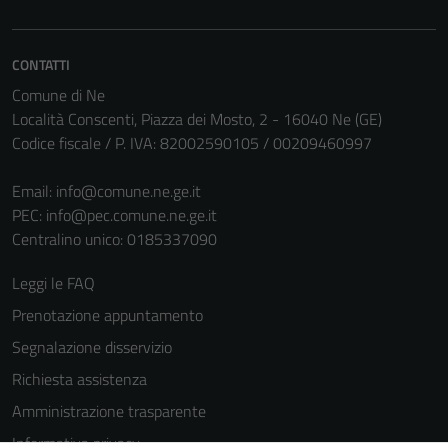
Questi cookie
sono necessari
per il
CONTATTI
funzionamento
Comune di Ne
del sito e non
Località Conscenti, Piazza dei Mosto, 2 - 16040 Ne (GE)
possono
Codice fiscale / P. IVA: 82002590105 / 00209460997
essere
disabilitati.
Email:
info@comune.ne.ge.it
Questi cookie
PEC:
info@pec.comune.ne.ge.it
non raccolgono
Centralino unico: 0185337090
informazioni
personali.
Leggi le FAQ
Prenotazione appuntamento
Segnalazione disservizio
Richiesta assistenza
Amministrazione trasparente
Informativa privacy