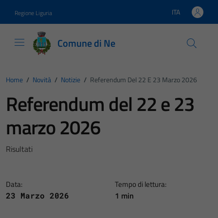
Vai ai contenuti
Vai al footer
ITA
Regione Liguria
Lingua attiva:
Comune di Ne
Home
/
Novità
/
Notizie
/
Referendum Del 22 E 23 Marzo 2026
Referendum del 22 e 23
marzo 2026
Risultati
Data:
Tempo di lettura:
1 min
23 Marzo 2026