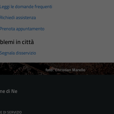
Leggi le domande frequenti
Richiedi assistenza
Prenota appuntamento
blemi in città
Segnala disservizio
e di Ne
E DI SERVIZIO