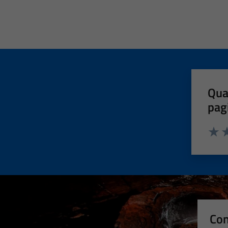
Qua
pag
Valut
Va
Con