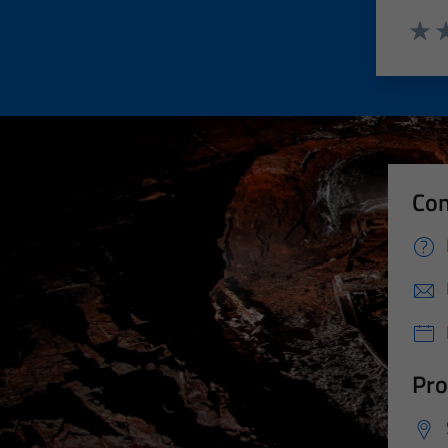
Valut
Va
Con
Pro