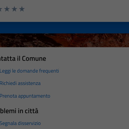
a 1 stelle su 5
luta 2 stelle su 5
Valuta 3 stelle su 5
Valuta 4 stelle su 5
Valuta 5 stelle su 5
tatta il Comune
Leggi le domande frequenti
Richiedi assistenza
Prenota appuntamento
blemi in città
Segnala disservizio