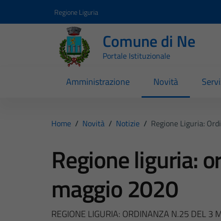
Vai ai contenuti
Vai al footer
Regione Liguria
Comune di Ne
Portale Istituzionale
Amministrazione
Novità
Servi
Home
/
Novità
/
Notizie
/
Regione Liguria: Or
Regione liguria: o
maggio 2020
REGIONE LIGURIA: ORDINANZA N.25 DEL 3 