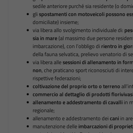
sedile anteriore purché sia residente (o domici
gli
spostamenti con motoveicoli possono esse
domiciliate) insieme;
via libera allo svolgimento individuale di:
pes
sia in mare
(al massimo due persone residenti
imbarcazione), con l’obbligo di
rientro in gio
della fauna selvatica, prelievo venatorio di se
via libera alle
sessioni di allenamento in forma
non
, che praticano sport riconosciuti di inter
rispettive federazioni;
coltivazione del proprio orto o terreno
all’in
commercio al dettaglio di prodotti florivivasi
allenamento e addestramento di cavalli
in m
regionale;
allenamento e addestramento dei
cani
in are
manutenzione delle
imbarcazioni di propriet