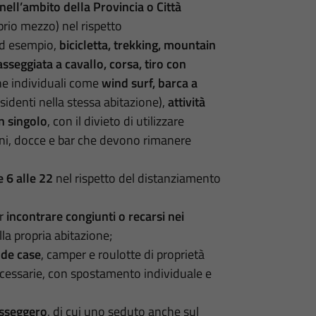
 nell’ambito della Provincia o Città
rio mezzo) nel rispetto
ad esempio,
bicicletta, trekking, mountain
sseggiata a cavallo, corsa, tiro con
che individuali come
wind surf, barca a
identi nella stessa abitazione),
attività
n singolo
, con il divieto di utilizzare
ni, docce e bar che devono rimanere
e 6 alle 22
nel rispetto del distanziamento
er
incontrare congiunti o recarsi nei
lla propria abitazione;
de case
, camper e roulotte di proprietà
ecessarie, con spostamento individuale e
asseggero
, di cui uno seduto anche sul