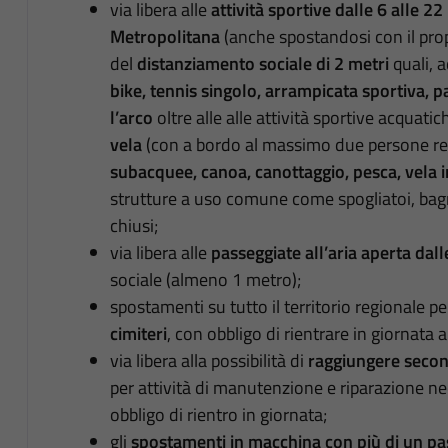
via libera alle
attività sportive dalle 6 alle 22
Metropolitana
(anche spostandosi con il prop
del
distanziamento sociale di 2 metri
quali, 
bike, tennis singolo, arrampicata sportiva, pa
l’arco
oltre alle alle attività sportive acquati
vela
(con a bordo al massimo due persone res
subacquee, canoa, canottaggio, pesca, vela i
strutture a uso comune come spogliatoi, bag
chiusi;
via libera alle
passeggiate all’aria aperta dall
sociale (almeno 1 metro);
spostamenti su tutto il territorio regionale p
cimiteri
, con obbligo di rientrare in giornata a
via libera alla possibilità di
raggiungere secon
per attività di manutenzione e riparazione n
obbligo di rientro in giornata;
gli
spostamenti in macchina con più di un p