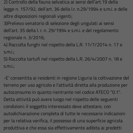
2) Controllo della fauna selvatica ai sensi dell’art.19 della
legge n. 157/92, dell’art. 36 della l.r. n.29/1994 e s.m.i. e delle
altre disposizioni regionali vigenti;
3)Prelievo venatorio di selezione degli ungulati ai sensi
dell’art. 35 della l. r. n. 29/1994 e s.m.i. e del regolamento
regionale n. 3/2016;
4) Raccolta funghi nel rispetto della L.R. 11/7/2014 n. 17 e
s.m.i.;
5) Raccolta tartufi nel rispetto della L.R. 26/4/2007 n. 18 e
s.m.i.;
-E’ consentita ai residenti in regione Liguria la coltivazione del
terreno per uso agricolo e l’attività diretta alla produzione per
autoconsumo in quanto rientrante nel codice ATECO “0.1".
Detta attività può avere luogo nel rispetto delle seguenti
condizioni: il soggetto interessato deve attestare, con
autodichiarazione completa di tutte le necessarie indicazioni
per la relativa verifica, il possesso di una superficie agricola
produttiva e che essa sia effettivamente adibita ai predetti