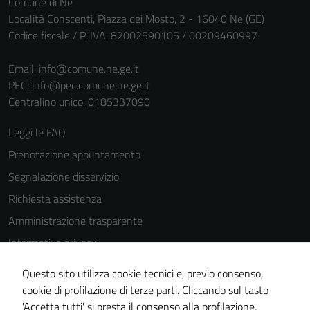
Comune di Ne
Località Conscenti, Piazza dei Mosto, 2 - 16040 Ne (GE)
Codice fiscale / P. IVA: 82002590105 / 00209460997
Email:
info@comune.ne.ge.it
PEC:
info@pec.comune.ne.ge.it
Centralino unico: 0185337090
Leggi le FAQ
Prenotazione appuntamento
Segnalazione disservizio
Richiesta assistenza
Amministrazione trasparente
Informativa privacy
Cookie Policy
Questo sito utilizza cookie tecnici e, previo consenso,
Note legali
cookie di profilazione di terze parti. Cliccando sul tasto
'Accetta tutti' si presta il consenso alla profilazione,
Dichiarazione di accessibilità