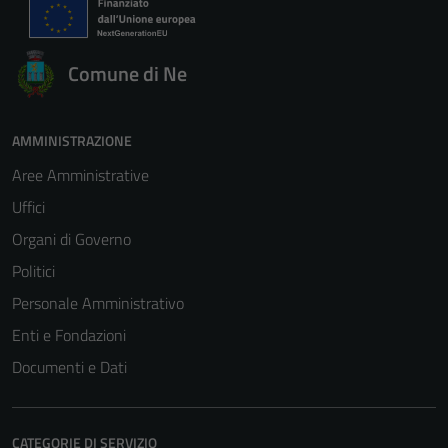
per il
funzionamento
del sito e non
Comune di Ne
possono
essere
disabilitati.
AMMINISTRAZIONE
Questi cookie
non raccolgono
Aree Amministrative
informazioni
Uffici
personali.
Organi di Governo
Politici
Personale Amministrativo
Enti e Fondazioni
Documenti e Dati
CATEGORIE DI SERVIZIO