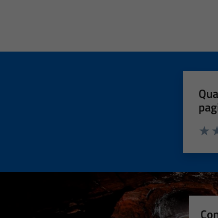
Qua
pag
Valut
Va
Con