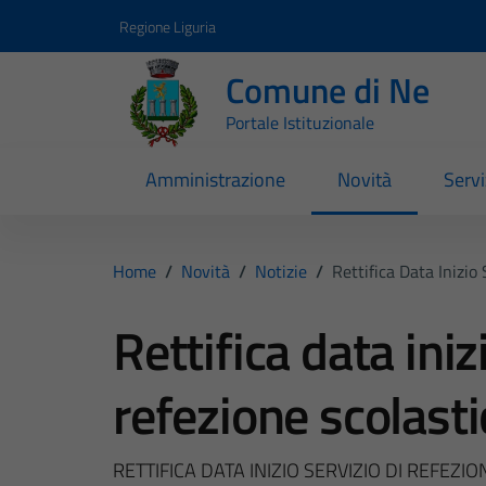
Vai ai contenuti
Vai al footer
Regione Liguria
Comune di Ne
Portale Istituzionale
Amministrazione
Novità
Servi
Home
/
Novità
/
Notizie
/
Rettifica Data Inizio
Rettifica data iniz
refezione scolasti
RETTIFICA DATA INIZIO SERVIZIO DI REFEZI