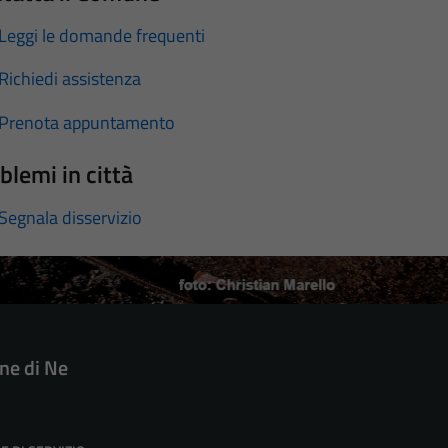
Leggi le domande frequenti
Richiedi assistenza
Prenota appuntamento
blemi in città
Segnala disservizio
e di Ne