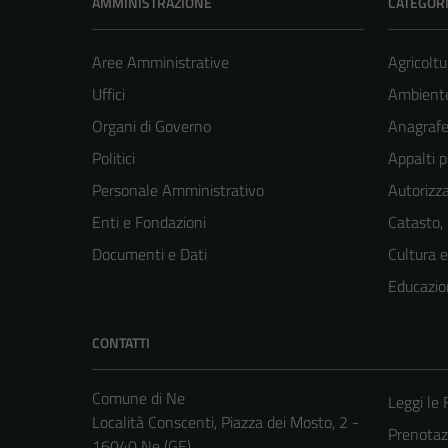
AMMINISTRAZIONE
CATEGORI
Aree Amministrative
Agricoltu
Uffici
Ambient
Organi di Governo
Anagrafe 
Politici
Appalti p
Personale Amministrativo
Autorizza
Enti e Fondazioni
Catasto,
Documenti e Dati
Cultura 
Educazio
CONTATTI
Comune di Ne
Leggi le
Località Conscenti, Piazza dei Mosto, 2 -
Prenota
16040 Ne (GE)