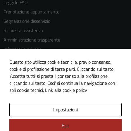
Leggi le FAQ
Prenotazione appuntamento
Segnalazione disservizio
Richiesta assistenza
Amministrazione trasparente
Informativa privacy
Cookie Policy
Questo sito utilizza cookie tecnici e, previo consenso,
Note legali
cookie di profilazione di terze parti. Cliccando sul tasto
'Accetta tutti' si presta il consenso alla profilazione,
Dichiarazione di accessibilità
cliccando sul tasto 'Esci' si continua la navigazione con i
Piano di miglioramento del sito
soli cookie tecnici.
Link alla cookie policy
Area Privata
Impostazioni
Esci