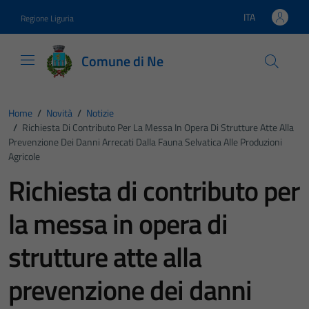
Vai ai contenuti
Vai al footer
ITA
Regione Liguria
Lingua attiva:
Comune di Ne
Home
/
Novità
/
Notizie
/
Richiesta Di Contributo Per La Messa In Opera Di Strutture Atte Alla
Prevenzione Dei Danni Arrecati Dalla Fauna Selvatica Alle Produzioni
Agricole
Richiesta di contributo per
la messa in opera di
strutture atte alla
prevenzione dei danni