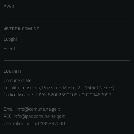
Avvisi
Tecnici
Questi cookie
VIVERE IL COMUNE
sono necessari
Luoghi
per il
funzionamento
Eventi
del sito e non
possono
essere
CONTATTI
disabilitati.
Comune di Ne
Questi cookie
Località Conscenti, Piazza dei Mosto, 2 - 16040 Ne (GE)
non raccolgono
Codice fiscale / P. IVA: 82002590105 / 00209460997
informazioni
personali.
Email:
info@comune.ne.ge.it
PEC:
info@pec.comune.ne.ge.it
Centralino unico: 0185337090