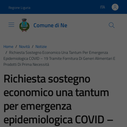
Vai ai contenuti
Vai al footer
ITA
Regione Liguria
Lingua attiva:
Comune di Ne
Home
/
Novità
/
Notizie
/
Richiesta Sostegno Economico Una Tantum Per Emergenza
Epidemiologica COVID – 19 Tramite Fornitura Di Generi Alimentari E
Prodotti Di Prima Necessità
Richiesta sostegno
economico una tantum
per emergenza
epidemiologica COVID –