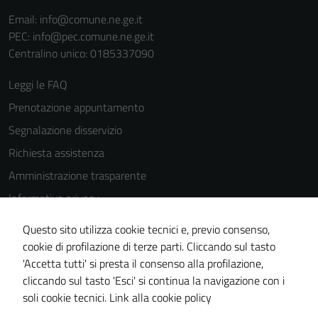
Email:
info@comune.ne.ge.it
PEC:
info@pec.comune.ne.ge.it
Centralino unico: 0185337090
Leggi le FAQ
Prenotazione appuntamento
Segnalazione disservizio
Richiesta assistenza
Amministrazione trasparente
Informativa privacy
Cookie Policy
Questo sito utilizza cookie tecnici e, previo consenso,
Note legali
cookie di profilazione di terze parti. Cliccando sul tasto
'Accetta tutti' si presta il consenso alla profilazione,
Dichiarazione di accessibilità
cliccando sul tasto 'Esci' si continua la navigazione con i
Piano di miglioramento del sito
soli cookie tecnici.
Link alla cookie policy