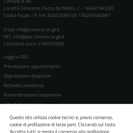
Comune di Ne
per il
Località Conscenti, Piazza dei Mosto, 2 - 16040 Ne (GE)
funzionamento
Codice fiscale / P. IVA: 82002590105 / 00209460997
del sito e non
possono
Email:
info@comune.ne.ge.it
essere
PEC:
info@pec.comune.ne.ge.it
disabilitati.
Centralino unico: 0185337090
Questi cookie
non raccolgono
Leggi le FAQ
informazioni
personali.
Prenotazione appuntamento
Segnalazione disservizio
Richiesta assistenza
Amministrazione trasparente
Informativa privacy
Cookie Policy
Questo sito utilizza cookie tecnici e, previo consenso,
Note legali
cookie di profilazione di terze parti. Cliccando sul tasto
'Accetta tutti' si presta il consenso alla profilazione,
Dichiarazione di accessibilità