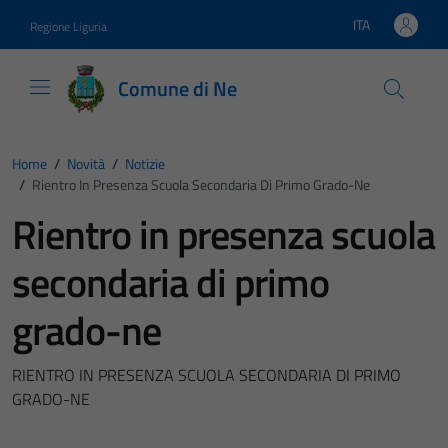
Vai ai contenuti
Vai al footer
ITA
Regione Liguria
Lingua attiva:
Comune di Ne
Home
/
Novità
/
Notizie
/
Rientro In Presenza Scuola Secondaria Di Primo Grado-Ne
Rientro in presenza scuola
secondaria di primo
grado-ne
RIENTRO IN PRESENZA SCUOLA SECONDARIA DI PRIMO
GRADO-NE