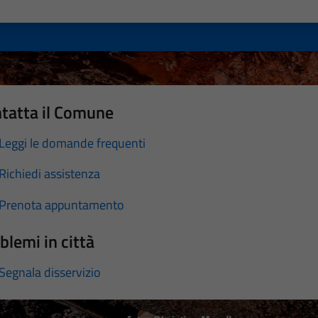
a 1 stelle su 5
luta 2 stelle su 5
Valuta 3 stelle su 5
Valuta 4 stelle su 5
Valuta 5 stelle su 5
tatta il Comune
Leggi le domande frequenti
Richiedi assistenza
Prenota appuntamento
blemi in città
Segnala disservizio