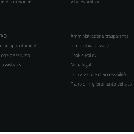
ne e formazione
Vita lavorativa
 FAQ
Amministrazione trasparente
zione appuntamento
Informativa privacy
one disservizio
Cookie Policy
a assistenza
Note legali
Dichiarazione di accessibilità
Piano di miglioramento del sito