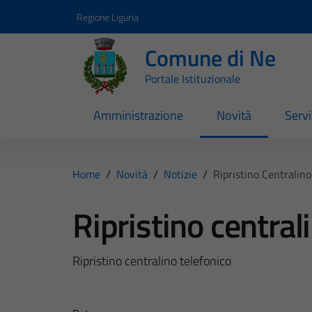
Vai ai contenuti
Vai al footer
Regione Liguria
Comune di Ne
Portale Istituzionale
Amministrazione
Novità
Servi
Home
/
Novità
/
Notizie
/
Ripristino Centralino
Ripristino central
Ripristino centralino telefonico