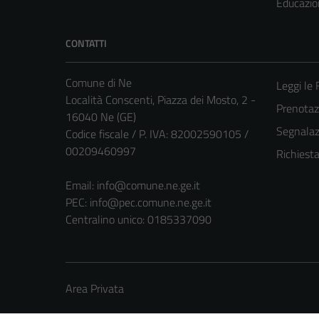
Educazio
CONTATTI
Comune di Ne
Leggi le
Località Conscenti, Piazza dei Mosto, 2 -
Prenota
16040 Ne (GE)
Segnalazi
Codice fiscale / P. IVA: 82002590105 /
00209460997
Richiest
Email:
info@comune.ne.ge.it
PEC:
info@pec.comune.ne.ge.it
Centralino unico: 0185337090
Area Privata