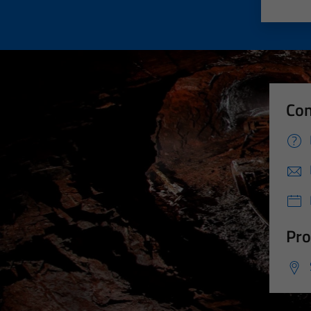
Valut
Va
Con
Pro