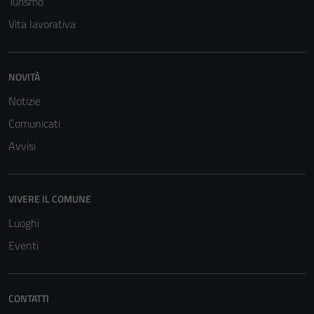
Turismo
Vita lavorativa
NOVITÀ
Notizie
Tecnici
Comunicati
Questi cookie
sono necessari
Avvisi
per il
funzionamento
del sito e non
VIVERE IL COMUNE
possono
Luoghi
essere
Eventi
disabilitati.
Questi cookie
non raccolgono
informazioni
CONTATTI
personali.