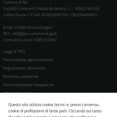
Comune di Ne
Località Conscenti, Piazza dei Mosto, 2 - 16040 Ne (GE)
Codice fiscale / P. IVA: 82002590105 / 00209460997
Email:
info@comune.ne.ge.it
PEC:
info@pec.comune.ne.ge.it
Centralino unico: 0185337090
Leggi le FAQ
Prenotazione appuntamento
Segnalazione disservizio
Richiesta assistenza
Amministrazione trasparente
Informativa privacy
Cookie Policy
Questo sito utilizza cookie tecnici e, previo consenso,
Note legali
cookie di profilazione di terze parti. Cliccando sul tasto