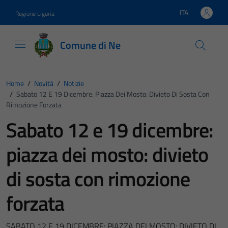
Vai ai contenuti
Vai al footer
ITA
Regione Liguria
Lingua attiva:
Comune di Ne
Home
/
Novità
/
Notizie
/
Sabato 12 E 19 Dicembre: Piazza Dei Mosto: Divieto Di Sosta Con
Rimozione Forzata
Sabato 12 e 19 dicembre:
piazza dei mosto: divieto
di sosta con rimozione
forzata
SABATO 12 E 19 DICEMBRE: PIAZZA DEI MOSTO: DIVIETO DI