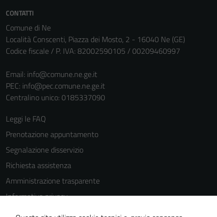
sono necessari
CONTATTI
per il
funzionamento
Comune di Ne
del sito e non
Località Conscenti, Piazza dei Mosto, 2 - 16040 Ne (GE)
possono
Codice fiscale / P. IVA: 82002590105 / 00209460997
essere
disabilitati.
Email:
info@comune.ne.ge.it
Questi cookie
PEC:
info@pec.comune.ne.ge.it
non raccolgono
Centralino unico: 0185337090
informazioni
Leggi le FAQ
personali.
Prenotazione appuntamento
Segnalazione disservizio
Richiesta assistenza
Amministrazione trasparente
Informativa privacy
Cookie Policy