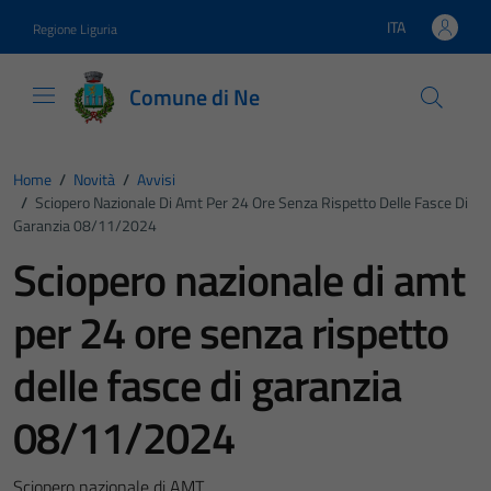
Vai ai contenuti
Vai al footer
ITA
Regione Liguria
Lingua attiva:
Comune di Ne
Home
/
Novità
/
Avvisi
/
Sciopero Nazionale Di Amt Per 24 Ore Senza Rispetto Delle Fasce Di
Garanzia 08/11/2024
Sciopero nazionale di amt
per 24 ore senza rispetto
delle fasce di garanzia
08/11/2024
Sciopero nazionale di AMT