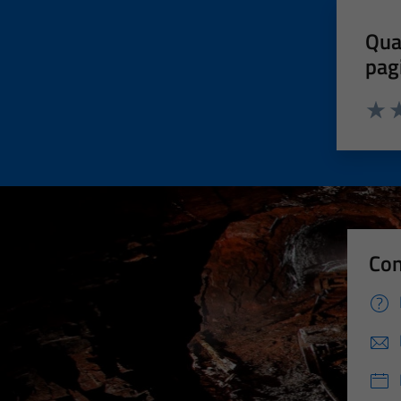
Qua
pag
Valut
Va
Con