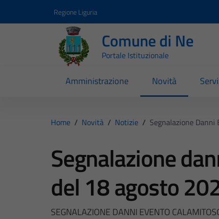
Vai ai contenuti
Vai al footer
Regione Liguria
Comune di Ne
Portale Istituzionale
Amministrazione
Novità
Servi
Home
/
Novità
/
Notizie
/
Segnalazione Danni 
Segnalazione dan
del 18 agosto 20
SEGNALAZIONE DANNI EVENTO CALAMITOSO