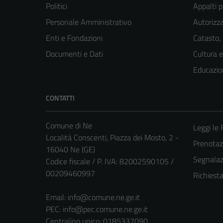
Politici
Appalti p
Personale Amministrativo
Autorizza
Enti e Fondazioni
Catasto,
Documenti e Dati
Cultura 
Educazio
CONTATTI
Comune di Ne
Leggi le
Località Conscenti, Piazza dei Mosto, 2 -
Prenota
16040 Ne (GE)
Segnalazi
Codice fiscale / P. IVA: 82002590105 /
00209460997
Richiest
Email:
info@comune.ne.ge.it
PEC:
info@pec.comune.ne.ge.it
Centralino unico: 0185337090