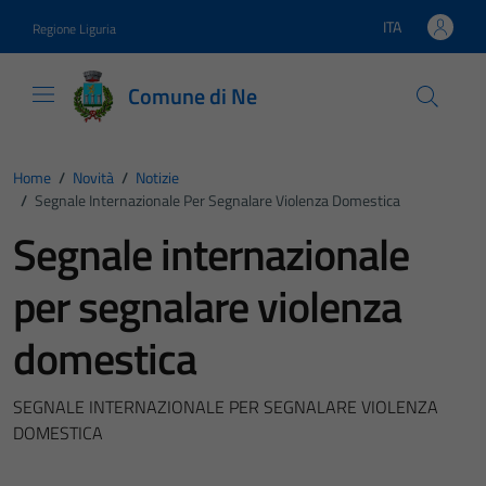
Vai ai contenuti
Vai al footer
ITA
Regione Liguria
Lingua attiva:
Comune di Ne
Home
/
Novità
/
Notizie
/
Segnale Internazionale Per Segnalare Violenza Domestica
Segnale internazionale
per segnalare violenza
domestica
SEGNALE INTERNAZIONALE PER SEGNALARE VIOLENZA
DOMESTICA