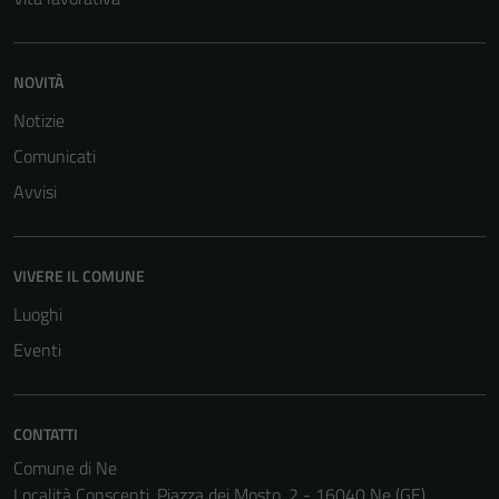
NOVITÀ
Notizie
Comunicati
Avvisi
VIVERE IL COMUNE
Luoghi
Eventi
Tecnici
Questi cookie
CONTATTI
sono necessari
Comune di Ne
per il
Località Conscenti, Piazza dei Mosto, 2 - 16040 Ne (GE)