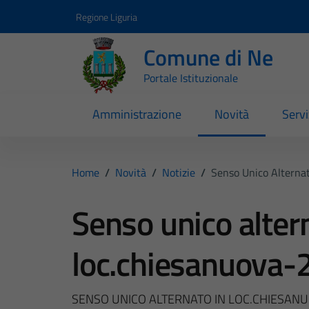
Vai ai contenuti
Vai al footer
Regione Liguria
Comune di Ne
Portale Istituzionale
Amministrazione
Novità
Servi
Home
/
Novità
/
Notizie
/
Senso Unico Alterna
Senso unico alter
loc.chiesanuova
SENSO UNICO ALTERNATO IN LOC.CHIESAN