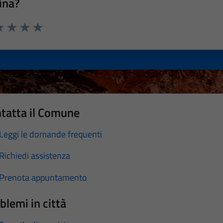
ina?
a 1 stelle su 5
luta 2 stelle su 5
Valuta 3 stelle su 5
Valuta 4 stelle su 5
Valuta 5 stelle su 5
tatta il Comune
Leggi le domande frequenti
Richiedi assistenza
Prenota appuntamento
blemi in città