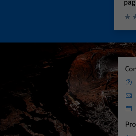
pag
Valut
Va
Con
Pro