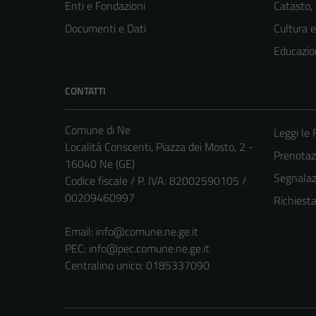
Enti e Fondazioni
Catasto,
Documenti e Dati
Cultura 
Educazio
CONTATTI
Comune di Ne
Leggi le
Località Conscenti, Piazza dei Mosto, 2 -
Prenota
16040 Ne (GE)
Segnalazi
Codice fiscale / P. IVA: 82002590105 /
00209460997
Richiest
Email:
info@comune.ne.ge.it
PEC:
info@pec.comune.ne.ge.it
Centralino unico: 0185337090