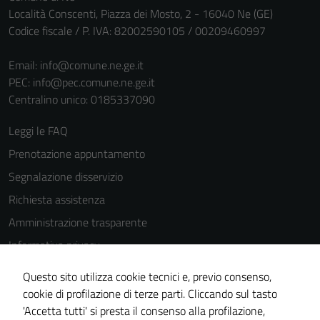
Località Conscenti, Piazza dei Mosto, 2 - 16040 Ne (GE)
Codice fiscale / P. IVA: 82002590105 / 00209460997
Email:
info@comune.ne.ge.it
PEC:
info@pec.comune.ne.ge.it
Centralino unico: 0185337090
Leggi le FAQ
Prenotazione appuntamento
Segnalazione disservizio
Richiesta assistenza
Amministrazione trasparente
Informativa privacy
Cookie Policy
Questo sito utilizza cookie tecnici e, previo consenso,
Note legali
cookie di profilazione di terze parti. Cliccando sul tasto
'Accetta tutti' si presta il consenso alla profilazione,
Dichiarazione di accessibilità