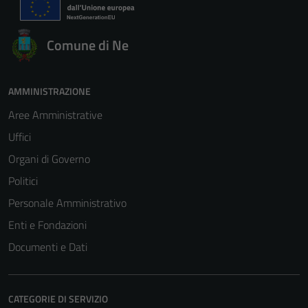
Comune di Ne
AMMINISTRAZIONE
Tecnici
Aree Amministrative
Questi cookie
Uffici
sono necessari
per il
Organi di Governo
funzionamento
Politici
del sito e non
Personale Amministrativo
possono
essere
Enti e Fondazioni
disabilitati.
Documenti e Dati
Questi cookie
non raccolgono
informazioni
CATEGORIE DI SERVIZIO
personali.