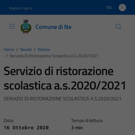
Vai ai contenuti
Vai al footer
ITA
Regione Liguria
Lingua attiva:
Comune di Ne
Home
/
Novità
/
Notizie
/
Servizio Di Ristorazione Scolastica A.s.2020/2021
Servizio di ristorazione
scolastica a.s.2020/2021
SERVIZIO DI RISTORAZIONE SCOLASTICA A.S.2020/2021
Data:
Tempo di lettura:
3 min
16 Ottobre 2020