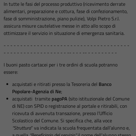
In tutte le fasi del processo produttivo (ricevimento derrate
alimentari, preparazione e cottura, fase di confezionamento,
fase di somministrazione, piano pulizie), Volpi Pietro S.r.l.
assicura misure cautelative messe in atto allo scopo di
ottimizzare il servizio in situazione di emergenza sanitaria.
- - - - - - - - - - - - - - - - - - - - - - - - - - - - - - - - - - - - - -
- - - - - - - - - - - - - - - - - - - -- - - - -- - - - - - - - - -
I buoni pasto cartacei per i tre ordini di scuola potranno
essere:
acquistati e ritirati presso la Tesoreria del
Banco
Popolare-Agenzia di Ne
;
acquistati tramite
pagoPA
(sito istituzionale del Comune
di NE) con SPID o registrazione al portale e ritirabili, con
ricevuta di avvenuta transazione, presso l’Ufficio
Scolastico del Comune. Si specifica che, alla voce
“Struttura
” va indicata la scuola frequentata dall’alunno e,
a quella
“Beneficiario del servizio”
il nome dell’alunno stesso.