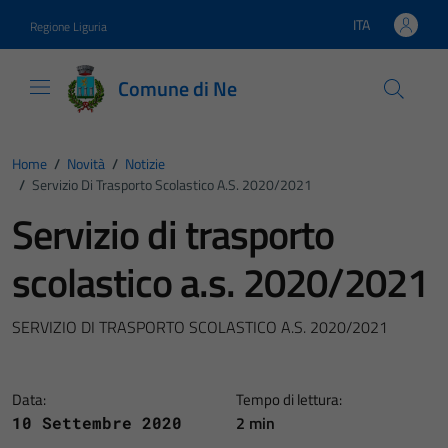
Vai ai contenuti
Vai al footer
ITA
Regione Liguria
Lingua attiva:
Comune di Ne
Home
/
Novità
/
Notizie
/
Servizio Di Trasporto Scolastico A.s. 2020/2021
Servizio di trasporto
scolastico a.s. 2020/2021
SERVIZIO DI TRASPORTO SCOLASTICO A.S. 2020/2021
Data:
Tempo di lettura:
2 min
10 Settembre 2020