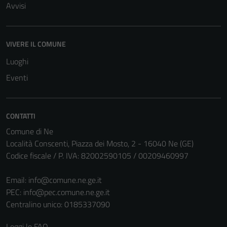
essere
Avvisi
disabilitati.
Questi cookie
non raccolgono
VIVERE IL COMUNE
informazioni
Luoghi
personali.
Eventi
CONTATTI
Comune di Ne
Località Conscenti, Piazza dei Mosto, 2 - 16040 Ne (GE)
Codice fiscale / P. IVA: 82002590105 / 00209460997
Email:
info@comune.ne.ge.it
PEC:
info@pec.comune.ne.ge.it
Centralino unico: 0185337090
Leggi le FAQ