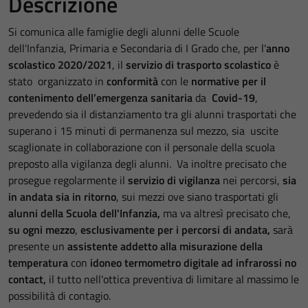
Descrizione
Si comunica alle famiglie degli alunni delle Scuole
dell'Infanzia, Primaria e Secondaria di I Grado che, per l'
anno
scolastico 2020/2021
, il
servizio di trasporto scolastico
è
stato organizzato in
conformità
con le
normative per il
contenimento dell’emergenza sanitaria
da
Covid-19
,
prevedendo sia il distanziamento tra gli alunni trasportati che
superano i 15 minuti di permanenza sul mezzo, sia uscite
scaglionate in collaborazione con il personale della scuola
preposto alla vigilanza degli alunni. Va inoltre precisato che
prosegue regolarmente il
servizio di
vigilanza
nei percorsi,
sia
in andata sia in ritorno
, sui mezzi ove siano trasportati gli
alunni della Scuola dell'Infanzia,
ma va altresì precisato che,
su ogni mezzo
,
esclusivamente per i
percorsi di andata,
sarà
presente un
assistente addetto alla misurazione della
temperatura
con
idoneo termometro digitale ad infrarossi no
contact,
il tutto nell'ottica preventiva di limitare al massimo le
possibilità di contagio.