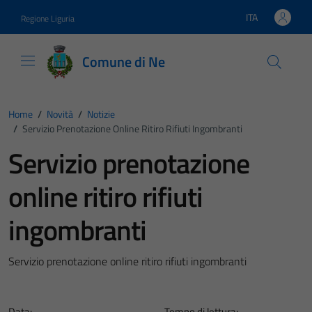
Vai ai contenuti
Vai al footer
ITA
Regione Liguria
Lingua attiva:
Comune di Ne
Home
/
Novità
/
Notizie
/
Servizio Prenotazione Online Ritiro Rifiuti Ingombranti
Servizio prenotazione
online ritiro rifiuti
ingombranti
Servizio prenotazione online ritiro rifiuti ingombranti
Data:
Tempo di lettura: