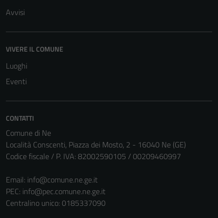
Avvisi
Tecnici
Questi cookie
VIVERE IL COMUNE
sono necessari
Luoghi
per il
funzionamento
Eventi
del sito e non
possono
essere
CONTATTI
disabilitati.
Comune di Ne
Questi cookie
Località Conscenti, Piazza dei Mosto, 2 - 16040 Ne (GE)
non raccolgono
Codice fiscale / P. IVA: 82002590105 / 00209460997
informazioni
personali.
Email:
info@comune.ne.ge.it
PEC:
info@pec.comune.ne.ge.it
Centralino unico: 0185337090