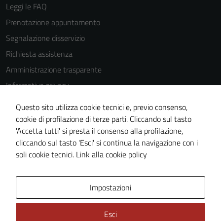
Leggi le FAQ
Prenotazione appuntamento
Segnalazione disservizio
Richiesta assistenza
Amministrazione trasparente
Informativa privacy
Cookie Policy
Questo sito utilizza cookie tecnici e, previo consenso,
Note legali
cookie di profilazione di terze parti. Cliccando sul tasto
'Accetta tutti' si presta il consenso alla profilazione,
Dichiarazione di accessibilità
cliccando sul tasto 'Esci' si continua la navigazione con i
Piano di miglioramento del sito
soli cookie tecnici.
Link alla cookie policy
Area Privata
Impostazioni
Esci