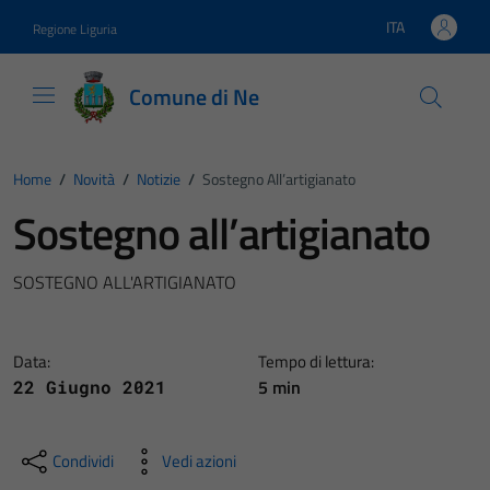
Vai ai contenuti
Vai al footer
ITA
Regione Liguria
Lingua attiva:
Comune di Ne
Home
/
Novità
/
Notizie
/
Sostegno All’artigianato
Sostegno all’artigianato
SOSTEGNO ALL'ARTIGIANATO
Data:
Tempo di lettura:
5 min
22 Giugno 2021
Condividi
Vedi azioni