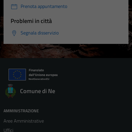
Prenota appuntamento
Tecnici
Problemi in città
Questi cookie
sono necessari
Segnala disservizio
per il
funzionamento
del sito e non
possono
essere
disabilitati.
Questi cookie
non raccolgono
Comune di Ne
informazioni
personali.
AMMINISTRAZIONE
Aree Amministrative
Uffici