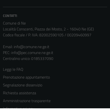
CONTATTI
Comune di Ne
Località Conscenti, Piazza dei Mosto, 2 - 16040 Ne (GE)
Codice fiscale / P. IVA: 82002590105 / 00209460997
Email:
info@comune.ne.ge.it
Tecnici
PEC:
info@pec.comune.ne.ge.it
Questi cookie
Centralino unico: 0185337090
sono necessari
per il
Leggi le FAQ
funzionamento
Prenotazione appuntamento
del sito e non
possono
Segnalazione disservizio
essere
Richiesta assistenza
disabilitati.
Amministrazione trasparente
Questi cookie
non raccolgono
Informativa privacy