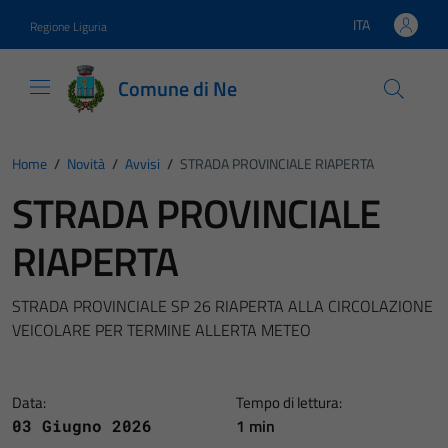
Vai ai contenuti
Vai al footer
ITA
Regione Liguria
Lingua attiva:
Comune di Ne
Home
/
Novità
/
Avvisi
/
STRADA PROVINCIALE RIAPERTA
STRADA PROVINCIALE
RIAPERTA
STRADA PROVINCIALE SP 26 RIAPERTA ALLA CIRCOLAZIONE
VEICOLARE PER TERMINE ALLERTA METEO
Data:
Tempo di lettura:
1 min
03 Giugno 2026