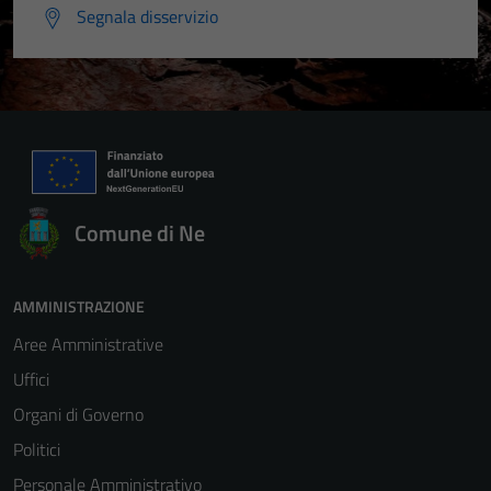
Segnala disservizio
Comune di Ne
Tecnici
Questi cookie
sono necessari
AMMINISTRAZIONE
per il
Aree Amministrative
funzionamento
del sito e non
Uffici
possono
Organi di Governo
essere
Politici
disabilitati.
Questi cookie
Personale Amministrativo