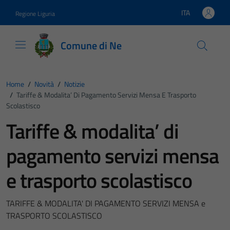
Vai ai contenuti
Vai al footer
ITA
Regione Liguria
Lingua attiva:
Comune di Ne
Home
/
Novità
/
Notizie
/
Tariffe & Modalita’ Di Pagamento Servizi Mensa E Trasporto
Scolastisco
Tariffe & modalita’ di
pagamento servizi mensa
e trasporto scolastisco
TARIFFE & MODALITA' DI PAGAMENTO SERVIZI MENSA e
TRASPORTO SCOLASTISCO