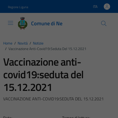
Vai ai contenuti
Vai al footer
ITA
Regione Liguria
Lingua attiva:
Comune di Ne
Home
/
Novità
/
Notizie
/
Vaccinazione Anti-Covid19:seduta Del 15.12.2021
Vaccinazione anti-
covid19:seduta del
15.12.2021
VACCINAZIONE ANTI-COVID19:SEDUTA DEL 15.12.2021
Data:
Tempo di lettura: