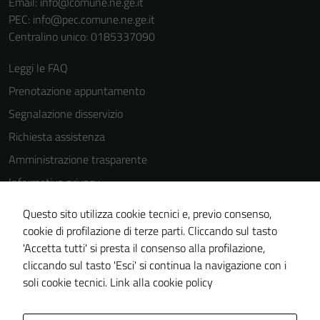
Email:
info@comune.ne.ge.it
del sito e non
PEC:
info@pec.comune.ne.ge.it
possono
Centralino unico: 0185337090
essere
disabilitati.
Leggi le FAQ
Questi cookie
non raccolgono
Prenotazione appuntamento
informazioni
Segnalazione disservizio
personali.
Richiesta assistenza
Amministrazione trasparente
Informativa privacy
Cookie Policy
Questo sito utilizza cookie tecnici e, previo consenso,
Note legali
cookie di profilazione di terze parti. Cliccando sul tasto
'Accetta tutti' si presta il consenso alla profilazione,
Dichiarazione di accessibilità
cliccando sul tasto 'Esci' si continua la navigazione con i
Piano di miglioramento del sito
soli cookie tecnici.
Link alla cookie policy