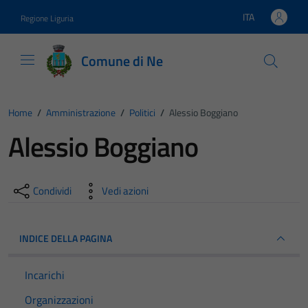
Vai ai contenuti
Vai al footer
ITA
Regione Liguria
Lingua attiva:
Comune di Ne
Home
/
Amministrazione
/
Politici
/
Alessio Boggiano
Alessio Boggiano
Condividi
Vedi azioni
INDICE DELLA PAGINA
Incarichi
Organizzazioni