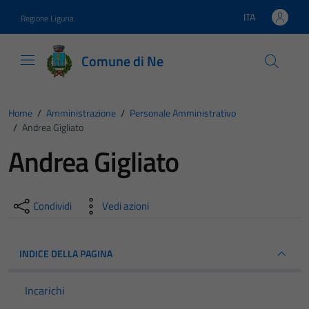
Vai ai contenuti
Vai al footer
ITA
Regione Liguria
Lingua attiva:
Comune di Ne
Home
/
Amministrazione
/
Personale Amministrativo
/
Andrea Gigliato
Andrea Gigliato
Condividi
Vedi azioni
INDICE DELLA PAGINA
Incarichi