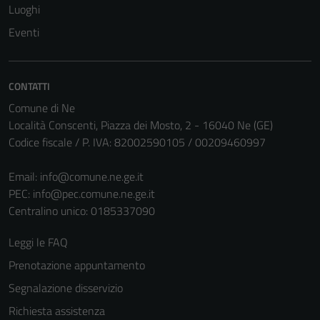
Tecnici
Luoghi
Questi cookie
Eventi
sono necessari
per il
funzionamento
CONTATTI
del sito e non
possono
Comune di Ne
essere
Località Conscenti, Piazza dei Mosto, 2 - 16040 Ne (GE)
disabilitati.
Codice fiscale / P. IVA: 82002590105 / 00209460997
Questi cookie
non raccolgono
Email:
info@comune.ne.ge.it
informazioni
PEC:
info@pec.comune.ne.ge.it
personali.
Centralino unico: 0185337090
Leggi le FAQ
Prenotazione appuntamento
Segnalazione disservizio
Richiesta assistenza