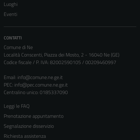
Tecnici
Luoghi
Questi cookie
Eventi
sono necessari
per il
funzionamento
CONTATTI
del sito e non
possono
Comune di Ne
essere
Località Conscenti, Piazza dei Mosto, 2 - 16040 Ne (GE)
disabilitati.
Codice fiscale / P. IVA: 82002590105 / 00209460997
Questi cookie
non raccolgono
Email:
info@comune.ne.ge.it
informazioni
PEC:
info@pec.comune.ne.ge.it
personali.
Centralino unico: 0185337090
Leggi le FAQ
Prenotazione appuntamento
Segnalazione disservizio
Richiesta assistenza