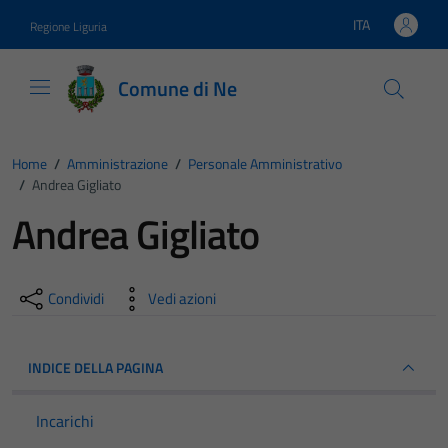
Vai ai contenuti
Vai al footer
ITA
Regione Liguria
Lingua attiva:
Comune di Ne
Home
/
Amministrazione
/
Personale Amministrativo
/
Andrea Gigliato
Andrea Gigliato
Condividi
Vedi azioni
INDICE DELLA PAGINA
Incarichi