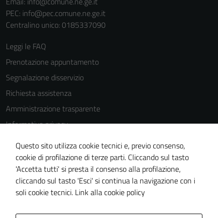
Email:
info@comune.ne.ge.it
del sito e non
PEC:
info@pec.comune.ne.ge.it
possono
Centralino unico: 0185337090
essere
disabilitati.
Leggi le FAQ
Questi cookie
non raccolgono
Prenotazione appuntamento
informazioni
Segnalazione disservizio
personali.
Richiesta assistenza
Amministrazione trasparente
Informativa privacy
Cookie Policy
Questo sito utilizza cookie tecnici e, previo consenso,
Note legali
cookie di profilazione di terze parti. Cliccando sul tasto
'Accetta tutti' si presta il consenso alla profilazione,
Dichiarazione di accessibilità
cliccando sul tasto 'Esci' si continua la navigazione con i
Piano di miglioramento del sito
soli cookie tecnici.
Link alla cookie policy