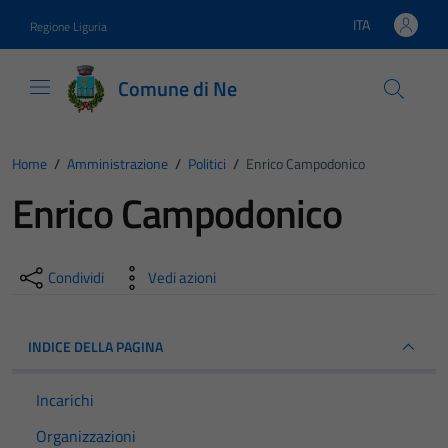
Vai ai contenuti
Vai al footer
ITA
Regione Liguria
Lingua attiva:
Comune di Ne
Home
/
Amministrazione
/
Politici
/
Enrico Campodonico
Enrico Campodonico
Condividi
Vedi azioni
INDICE DELLA PAGINA
Incarichi
Organizzazioni