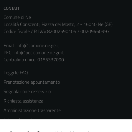
personali.
CONTATTI
Comune di Ne
Località Conscenti, Piazza dei Mosto, 2 - 16040 Ne (GE)
Codice fiscale / P. IVA: 82002590105 / 00209460997
Email:
info@comune.ne.ge.it
PEC:
info@pec.comune.ne.ge.it
Centralino unico: 0185337090
Leggi le FAQ
Prenotazione appuntamento
Segnalazione disservizio
Richiesta assistenza
Amministrazione trasparente
Informativa privacy
Cookie Policy