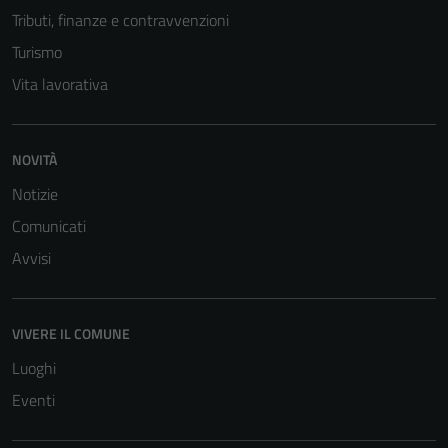
Tributi, finanze e contravvenzioni
Turismo
Vita lavorativa
NOVITÀ
Tecnici
Notizie
Questi cookie
Comunicati
sono necessari
per il
Avvisi
funzionamento
del sito e non
possono
VIVERE IL COMUNE
essere
Luoghi
disabilitati.
Questi cookie
Eventi
non raccolgono
informazioni