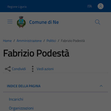
Vai ai contenuti
Vai al footer
ITA
Regione Liguria
Lingua attiva:
Comune di Ne
Home
/
Amministrazione
/
Politici
/
Fabrizio Podestà
Fabrizio Podestà
Condividi
Vedi azioni
INDICE DELLA PAGINA
Incarichi
Organizzazioni