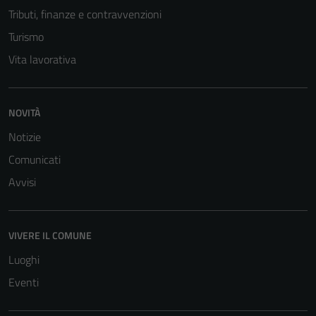
Tributi, finanze e contravvenzioni
Turismo
Vita lavorativa
NOVITÀ
Tecnici
Notizie
Questi cookie
Comunicati
sono necessari
per il
Avvisi
funzionamento
del sito e non
possono
VIVERE IL COMUNE
essere
Luoghi
disabilitati.
Questi cookie
Eventi
non raccolgono
informazioni