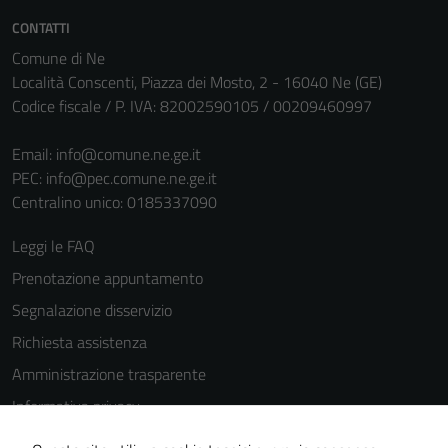
personali.
CONTATTI
Comune di Ne
Località Conscenti, Piazza dei Mosto, 2 - 16040 Ne (GE)
Codice fiscale / P. IVA: 82002590105 / 00209460997
Email:
info@comune.ne.ge.it
PEC:
info@pec.comune.ne.ge.it
Centralino unico: 0185337090
Leggi le FAQ
Prenotazione appuntamento
Segnalazione disservizio
Richiesta assistenza
Amministrazione trasparente
Informativa privacy
Cookie Policy