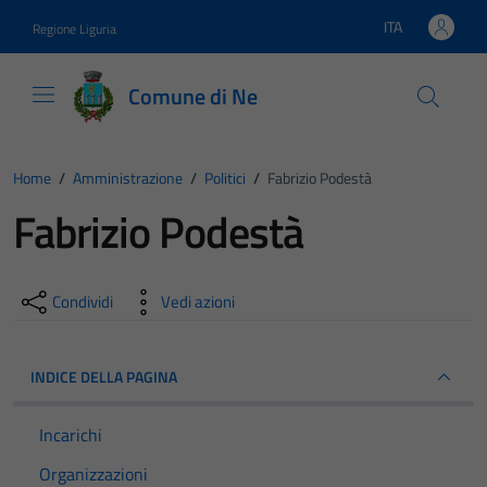
Vai ai contenuti
Vai al footer
ITA
Regione Liguria
Lingua attiva:
Comune di Ne
Home
/
Amministrazione
/
Politici
/
Fabrizio Podestà
Fabrizio Podestà
Condividi
Vedi azioni
INDICE DELLA PAGINA
Incarichi
Organizzazioni