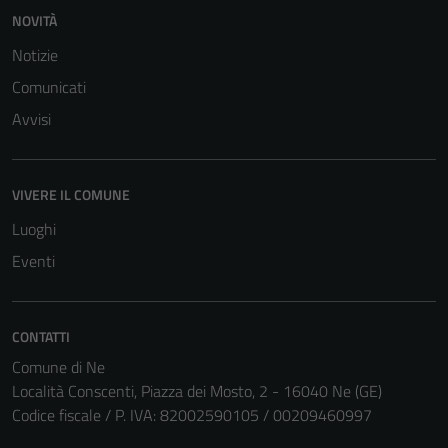
del sito e non
NOVITÀ
possono
Notizie
essere
disabilitati.
Comunicati
Questi cookie
Avvisi
non raccolgono
informazioni
personali.
VIVERE IL COMUNE
Luoghi
Eventi
CONTATTI
Comune di Ne
Località Conscenti, Piazza dei Mosto, 2 - 16040 Ne (GE)
Codice fiscale / P. IVA: 82002590105 / 00209460997