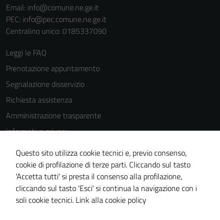
Email:
info@comune.ne.ge.it
PEC:
info@pec.comune.ne.ge.it
Centralino unico: 0185337090
Leggi le FAQ
Prenotazione appuntamento
Segnalazione disservizio
Richiesta assistenza
Amministrazione trasparente
Informativa privacy
Cookie Policy
Questo sito utilizza cookie tecnici e, previo consenso,
Note legali
cookie di profilazione di terze parti. Cliccando sul tasto
'Accetta tutti' si presta il consenso alla profilazione,
Dichiarazione di accessibilità
cliccando sul tasto 'Esci' si continua la navigazione con i
Piano di miglioramento del sito
soli cookie tecnici.
Link alla cookie policy