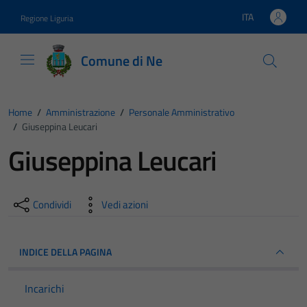
Vai ai contenuti
Vai al footer
ITA
Regione Liguria
Lingua attiva:
Comune di Ne
Home
/
Amministrazione
/
Personale Amministrativo
/
Giuseppina Leucari
Giuseppina Leucari
Condividi
Vedi azioni
INDICE DELLA PAGINA
Incarichi