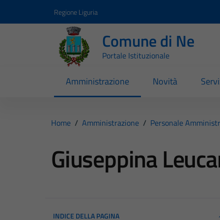
Vai ai contenuti
Vai al footer
Regione Liguria
Comune di Ne
Portale Istituzionale
Amministrazione
Novità
Servi
Home
/
Amministrazione
/
Personale Amministr
Giuseppina Leuca
INDICE DELLA PAGINA