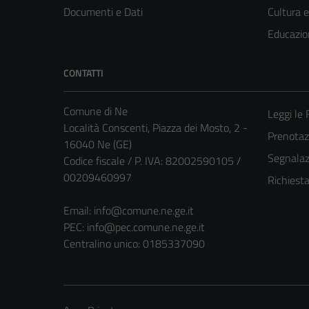
Documenti e Dati
Cultura 
Educazio
CONTATTI
Comune di Ne
Leggi le
Località Conscenti, Piazza dei Mosto, 2 -
Prenota
16040 Ne (GE)
Segnalazi
Codice fiscale / P. IVA: 82002590105 /
00209460997
Richiest
Email:
info@comune.ne.ge.it
PEC:
info@pec.comune.ne.ge.it
Centralino unico: 0185337090