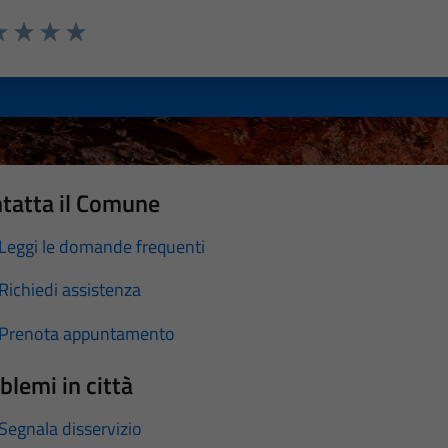
a 1 stelle su 5
luta 2 stelle su 5
Valuta 3 stelle su 5
Valuta 4 stelle su 5
Valuta 5 stelle su 5
tatta il Comune
Leggi le domande frequenti
Richiedi assistenza
Prenota appuntamento
blemi in città
Segnala disservizio