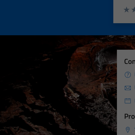
Valut
Va
Con
Pro