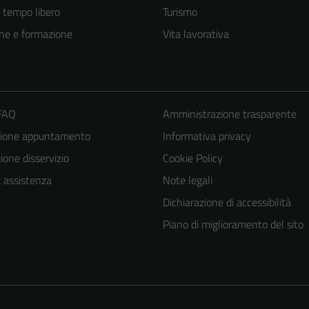
e tempo libero
Turismo
ne e formazione
Vita lavorativa
 FAQ
Amministrazione trasparente
zione appuntamento
Informativa privacy
one disservizio
Cookie Policy
Tecnici
a assistenza
Note legali
Questi cookie
Dichiarazione di accessibilità
sono necessari
Piano di miglioramento del sito
per il
funzionamento
del sito e non
possono