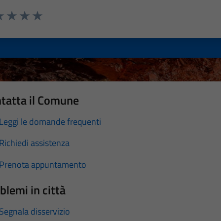
a 1 stelle su 5
luta 2 stelle su 5
Valuta 3 stelle su 5
Valuta 4 stelle su 5
Valuta 5 stelle su 5
tatta il Comune
Leggi le domande frequenti
Richiedi assistenza
Prenota appuntamento
blemi in città
Segnala disservizio