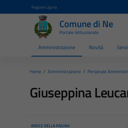
Vai ai contenuti
Vai al footer
Regione Liguria
Comune di Ne
Portale Istituzionale
Amministrazione
Novità
Servi
Home
/
Amministrazione
/
Personale Amministr
Giuseppina Leuca
INDICE DELLA PAGINA