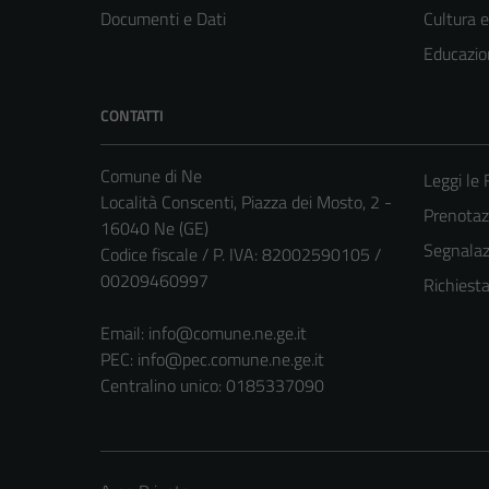
Documenti e Dati
Cultura 
Educazio
CONTATTI
Comune di Ne
Leggi le
Località Conscenti, Piazza dei Mosto, 2 -
Prenota
16040 Ne (GE)
Segnalazi
Codice fiscale / P. IVA: 82002590105 /
00209460997
Richiest
Email:
info@comune.ne.ge.it
PEC:
info@pec.comune.ne.ge.it
Centralino unico: 0185337090