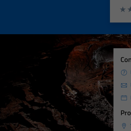
Valut
Va
Con
Pro