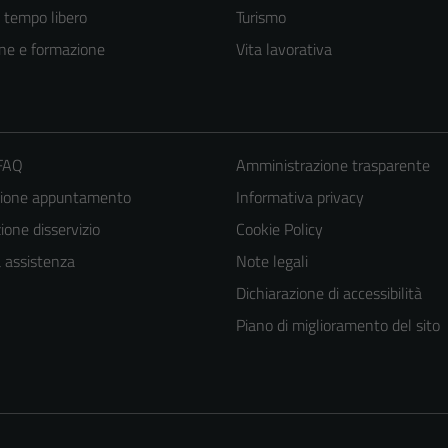
e tempo libero
Turismo
ne e formazione
Vita lavorativa
 FAQ
Amministrazione trasparente
zione appuntamento
Informativa privacy
one disservizio
Cookie Policy
Tecnici
a assistenza
Note legali
Questi cookie
Dichiarazione di accessibilità
sono necessari
Piano di miglioramento del sito
per il
funzionamento
del sito e non
possono