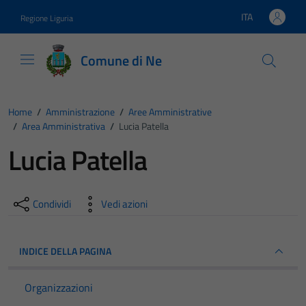
Vai ai contenuti
Vai al footer
ITA
Regione Liguria
Lingua attiva:
Comune di Ne
Home
/
Amministrazione
/
Aree Amministrative
/
Area Amministrativa
/
Lucia Patella
Lucia Patella
Condividi
Vedi azioni
INDICE DELLA PAGINA
Organizzazioni