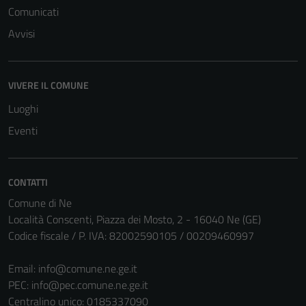
Comunicati
Avvisi
VIVERE IL COMUNE
Luoghi
Eventi
CONTATTI
Comune di Ne
Tecnici
Località Conscenti, Piazza dei Mosto, 2 - 16040 Ne (GE)
Questi cookie
Codice fiscale / P. IVA: 82002590105 / 00209460997
sono necessari
per il
Email:
info@comune.ne.ge.it
funzionamento
PEC:
info@pec.comune.ne.ge.it
del sito e non
Centralino unico: 0185337090
possono