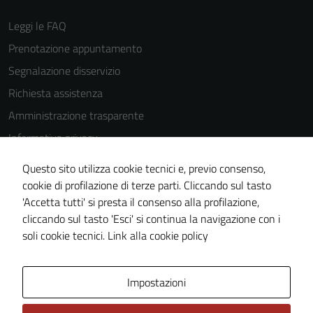
essere
Leggi le FAQ
disabilitati.
Prenotazione appuntamento
Questi cookie
non raccolgono
Segnalazione disservizio
informazioni
Richiesta assistenza
personali.
Amministrazione trasparente
Informativa privacy
Cookie Policy
Questo sito utilizza cookie tecnici e, previo consenso,
Note legali
cookie di profilazione di terze parti. Cliccando sul tasto
'Accetta tutti' si presta il consenso alla profilazione,
Dichiarazione di accessibilità
cliccando sul tasto 'Esci' si continua la navigazione con i
Piano di miglioramento del sito
soli cookie tecnici.
Link alla cookie policy
Area Privata
Impostazioni